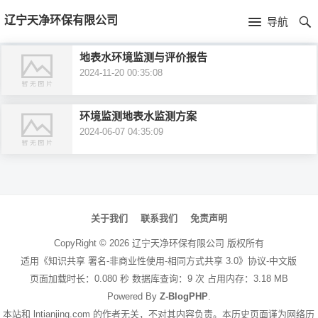
首
辽宁天净环保有限公司
导航
页
首
地表水环境监测与评价报告
2024-11-20 00:35:08
页
公
司
环境监测地表水监测方案
2024-06-07 04:35:09
介
绍
文
章
关于我们
联系我们
免责声明
导
CopyRight ©
2026
辽宁天净环保有限公司
版权所有
航
适用《知识共享 署名-非商业性使用-相同方式共享 3.0》协议-中文版
页面加载时长：0.080 秒 数据库查询：9 次 占用内存：3.18 MB
Powered By
Z-BlogPHP
.
本站和 lntianjing.com 的作者无关，不对其内容负责。本历史页面谨为网络历