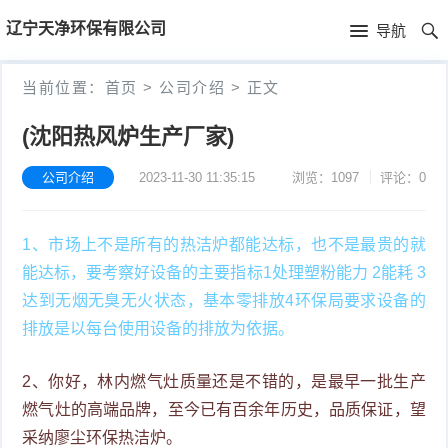
首
辽宁天净环保有限公司
导航
页
首
当前位置：
首页
>
公司介绍
>
正文
页
公
(沈阳热风炉生产厂家)
司
公司介绍
2023-11-30 11:35:15
浏览：1097
评论：0
介
1、市场上不是所有的热洁炉都能达标，也不是最贵的就
绍
能达标，要考察好设备的主要指标1处理塑粉能力 2能耗 3
达到无烟无臭无火状态，基本零排放4环保局要求设备的
排放是以每台使用设备的排放为依据。
2、你好，林内燃气灶质量还是不错的，是最早一批生产
燃气灶的高端品牌，至今已有百余年历史，品质保证，望
采纳廖尘环保热洁炉。