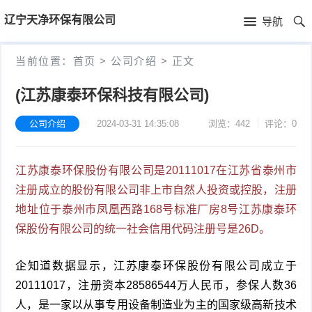
首
辽宁天净环保有限公司
导航
页
首
当前位置：
首页
>
公司介绍
>
正文
页
公
(江苏康泰环保科技有限公司)
司
公司介绍
2024-03-31 14:35:08
浏览：442
评论：0
介
江苏康泰环保股份有限公司是20111017在江苏省泰州市
绍
注册成立的股份有限公司非上市自然人投资或控股，注册
地址位于泰州市凤凰西路168号标准厂房8号江苏康泰环
保股份有限公司的统一社会信用代码注册号是26D。
企知道数据显示，江苏康泰环保股份有限公司成立于
20111017，注册资本28586544万人民币，参保人数36
人，是一家以从事专用设备制造业为主的国家级高新技术