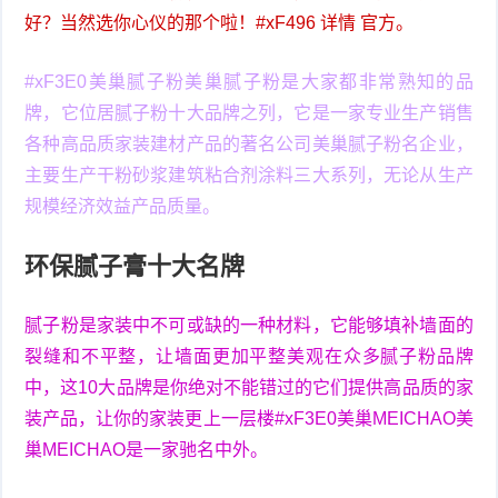
好？当然选你心仪的那个啦！#xF496 详情 官方。
#xF3E0美巢腻子粉美巢腻子粉是大家都非常熟知的品
牌，它位居腻子粉十大品牌之列，它是一家专业生产销售
各种高品质家装建材产品的著名公司美巢腻子粉名企业，
主要生产干粉砂浆建筑粘合剂涂料三大系列，无论从生产
规模经济效益产品质量。
环保腻子膏十大名牌
腻子粉是家装中不可或缺的一种材料，它能够填补墙面的
裂缝和不平整，让墙面更加平整美观在众多腻子粉品牌
中，这10大品牌是你绝对不能错过的它们提供高品质的家
装产品，让你的家装更上一层楼#xF3E0美巢MEICHAO美
巢MEICHAO是一家驰名中外。