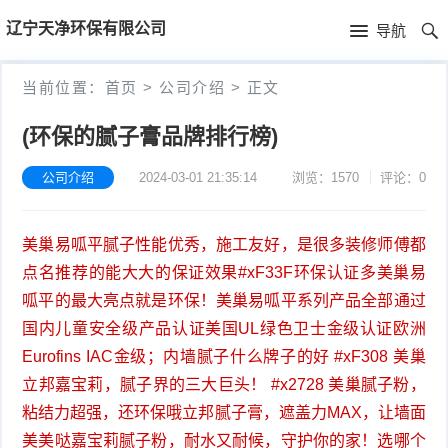
首
辽宁天净环保有限公司
导航
页
首
当前位置：
首页
>
公司介绍
>
正文
页
公
(环保的腻子膏品牌排行榜)
司
公司介绍
2024-03-01 21:35:14
浏览：1570
评论：0
介
美巢易呱平腻子性能优秀，施工友好，是很多装修师傅都
绍
点名推荐的能大大的保证效果#xF33F环保认证多美巢易
呱平的最大亮点就是环保！美巢易呱平系列产品全部通过
国内儿童安全级产品认证美国UL绿色卫士金级认证欧洲
Eurofins IAC金级；内墙腻子什么牌子的好 #xF308 美巢
立邦嘉宝莉，腻子界的三大巨头！ #x2728 美巢腻子粉，
粘结力超强，还环保哦立邦腻子膏，遮盖力MAX，让墙面
美美哒嘉宝莉腻子粉，耐水又耐候，守护你的家！选哪个