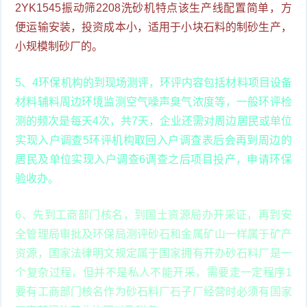
2YK1545振动筛2208洗砂机特点该生产线配置简单，方
便运输安装，投资成本小，适用于小块石料的制砂生产，
小规模制砂厂的。
5、4环保机构的到现场测评，环评内容包括材料项目设备
材料辅料周边环境监测空气噪声臭气浓度等，一般环评检
测的频次是每天4次，共7天，企业还需对周边居民或单位
实现入户调查5环评机构取回入户调查表后会再到周边的
居民及单位实现入户调查6调查之后项目投产，申请环保
验收办。
6、先到工商部门核名，到国土资源局办开采证，再到安
全管理局审批及环保局测评砂石和金属矿山一样属于矿产
资源，国家法律明文规定属于国家拥有开办砂石料厂是一
个复杂过程，但并不是私人不能开采，需要走一定程序1
要有工商部门核名作为砂石料厂石子厂经营时必须有国家