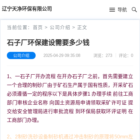
首
辽宁天净环保有限公司
导航
页
首
当前位置：
首页
>
公司介绍
>
正文
页
公
石子厂环保建设需要多少钱
司
公司介绍
2025-04-29 09:35:08
浏览：273
评论：0
介
1、一石子厂开办流程 在开办石子厂之前，首先需要建立
绍
一个合理的制砂厂由于矿石生产属于国有性质，开采矿石
必须遵循一定的程序以下是具体步骤1 办理手续 前往工商
部门审核企业名称 向国土资源局申请领取采矿许可证 提
交给安全管理局进行审批流程 到环保局获取环评证明 在
工商部门办理。
2、2制砂洗砂设备制砂机通过冲击制砂的原理将50mm左