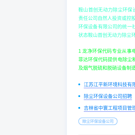
鞍山首创无动力除尘环保设
责任公司自然人投资或控股
环保设备有限公司的统一
状态鞍山首创无动力除尘
1 龙净环保代码专业从事
菲达环保代码提供电除尘和
及烟气脱硫和脱硝设备制
江苏江平新环境科技有
除尘环保设备公司招聘
吉林省中寰工程项目管
除尘环保设备公司