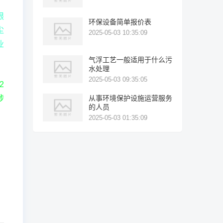
限
环保设备简单报价表
尘
2025-05-03 10:35:09
业
气浮工艺一般适用于什么污
水处理
2025-05-03 09:35:05
2
涉
从事环境保护设施运营服务
的人员
2025-05-03 01:35:09