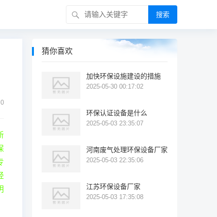
搜索
猜你喜欢
加快环保设施建设的措施
2025-05-30 00:17:02
0
环保认证设备是什么
2025-05-03 23:35:07
新
保
河南废气处理环保设备厂家
2025-05-03 22:35:06
专
经
江苏环保设备厂家
明
2025-05-03 17:35:08
，