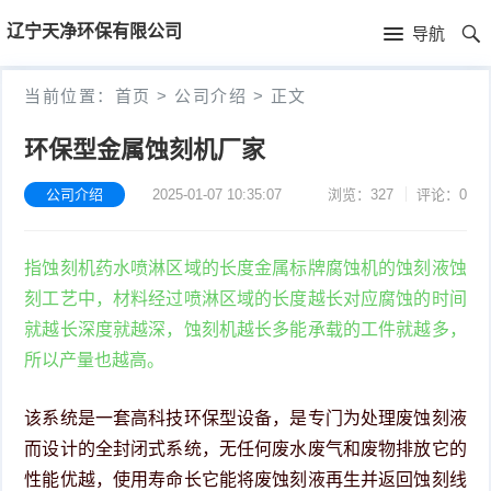
首
辽宁天净环保有限公司
导航
页
首
当前位置：
首页
>
公司介绍
>
正文
页
公
环保型金属蚀刻机厂家
司
公司介绍
2025-01-07 10:35:07
浏览：327
评论：0
介
指蚀刻机药水喷淋区域的长度金属标牌腐蚀机的蚀刻液蚀
绍
刻工艺中，材料经过喷淋区域的长度越长对应腐蚀的时间
就越长深度就越深，蚀刻机越长多能承载的工件就越多，
所以产量也越高。
该系统是一套高科技环保型设备，是专门为处理废蚀刻液
而设计的全封闭式系统，无任何废水废气和废物排放它的
性能优越，使用寿命长它能将废蚀刻液再生并返回蚀刻线