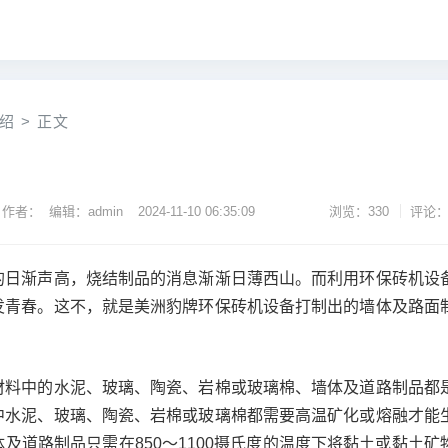
绍
>
正文
作者： 编辑：admin
2024-11-10 06:35:09
浏览：330
评论：
渐声高，烧结制品的消息渐渐日薄西山。而利用环保砖机设
发青春。这不，就是美洲豹牌环保砖机设备打制出的墙体及路面
中的水泥、玻璃、陶瓷、岩棉或玻璃棉、墙体及道路制品都
中水泥、玻璃、陶瓷、岩棉或玻璃棉都需要高温矿化或熔融才能
及道路制品只需在850～1100摄氏度的温度下将黏土或黏土矿