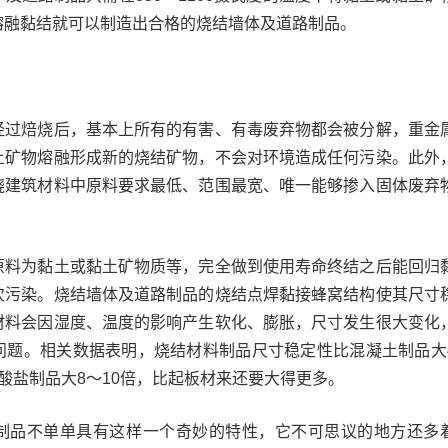
熔融黏结就可以制造出合格的烧结墙体及道路制品。
焙烧后，基本上所有的有害、有毒废弃物都会被分解，重金
土矿物熔融形成新的烧结矿物，不会对环境造成任何污染。此外
烧建筑材料中原料要求最低、范围最宽、唯一能够掺入固体废弃
为黏土或黏土矿物质等，完全做到使用寿命终结之后能回归
次污染。烧结墙体及道路制品的烧结点焊黏接蜂窝结构使其尺寸
材料会因湿度、温度的影响产生软化、膨胀，尺寸发生很大变化
问题。相关数据表明，烧结材料制品尺寸稳定性比混凝土制品大
酸盐制品大8～10倍，比起板材来还要大得更多。
品不单单具有这样一个奇妙的特性，它不可思议的地方还多