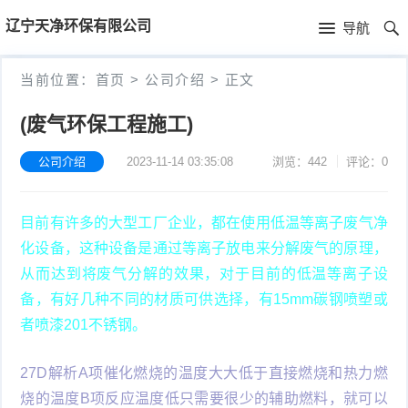
首
辽宁天净环保有限公司
导航
页
首
当前位置：
首页
>
公司介绍
>
正文
页
公
(废气环保工程施工)
司
公司介绍
2023-11-14 03:35:08
浏览：442
评论：0
介
目前有许多的大型工厂企业，都在使用低温等离子废气净
绍
化设备，这种设备是通过等离子放电来分解废气的原理，
从而达到将废气分解的效果，对于目前的低温等离子设
备，有好几种不同的材质可供选择，有15mm碳钢喷塑或
者喷漆201不锈钢。
27D解析A项催化燃烧的温度大大低于直接燃烧和热力燃
烧的温度B项反应温度低只需要很少的辅助燃料，就可以