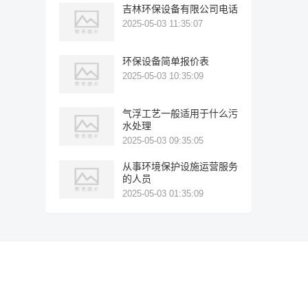
吉林环保设备有限公司电话
2025-05-03 11:35:07
环保设备简单报价表
2025-05-03 10:35:09
气浮工艺一般适用于什么污
水处理
2025-05-03 09:35:05
从事环境保护设施运营服务
的人员
2025-05-03 01:35:09