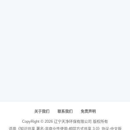
关于我们
联系我们
免责声明
CopyRight ©
2026
辽宁天净环保有限公司
版权所有
适用《知识共享 署名-非商业性使用-相同方式共享 3.0》协议-中文版