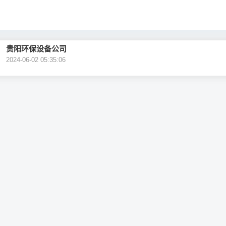
贵阳环保设备公司
2024-06-02 05:35:06